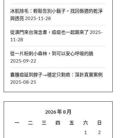
冰肌除毛：輕鬆告別小鬍子，找回唇週的乾淨
與透亮
2025-11-28
從澳門來台灣念書，痘痘也一起跟來了
2025-
11-28
從一片粉刺小森林，到可以安心呼吸的臉
2025-09-22
囊腫痘延到脖子→穩定只剩疤：藻針真實案例
2025-08-25
2026 年 8 月
一
二
三
四
五
六
日
1
2