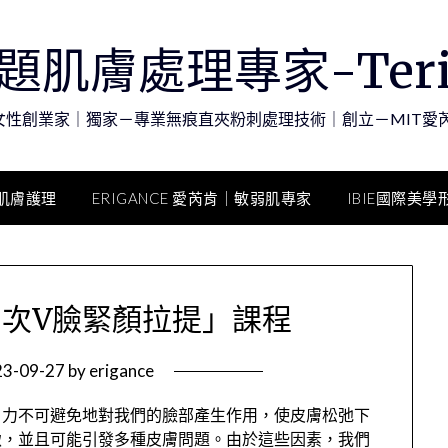
題肌膚處理專家-Teri
女性創業家｜獨家－專業無痕直夾粉刺處理技術｜創立－MIT愛
肌膚護理
ERIGANCE 愛芮肯｜敏弱肌專家
IBIE國際美
層次V臉緊顏拉提」課程
23-09-27
by
erigance
引力不可避免地對我們的臉部產生作用，使皮膚松弛下
緻，並且可能引發多種皮膚問題。由於這些因素，我們