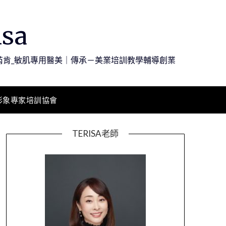
sa
芮肯_敏肌專用醫美｜傳承－美業培訓教學輔導創業
學形象專家培訓協會
TERISA老師