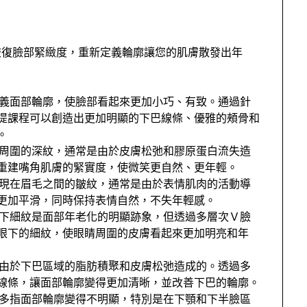
恢復臉部緊緻度，重新定義輪廓讓您的肌膚散發出年
義面部輪廓，使臉部看起來更加小巧、有致。通過針
提課程可以創造出更加明顯的下巴線條、優雅的頰骨和
。
周圍的深紋，通常是由於皮膚松弛和膠原蛋白流失造
重建嘴角肌膚的緊實度，使微笑更自然、更年輕。
現在眉毛之間的皺紋，通常是由於表情肌肉的活動導
更加平滑，同時保持表情自然，不失年輕感。
下細紋是面部年老化的明顯跡象，但透過多層次Ｖ臉
眼下的細紋，使眼睛周圍的皮膚看起來更加明亮和年
由於下巴區域的脂肪積聚和皮膚松弛造成的。透過多
線條，讓面部輪廓變得更加清晰，並改善下巴的輪廓。
多指面部輪廓變得不明顯，特別是在下顎和下半臉區