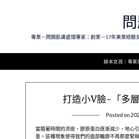
Skip
to
問
content
專業－問題肌膚處理專家｜創業－17年美業經驗
赫本女孩｜專業
打造小V臉-「多
Posted on
20
當隨著時間的流逝，膠原蛋白逐漸減少，地心
垂。這種現象使得我們的面部輪廓不再那麼緊