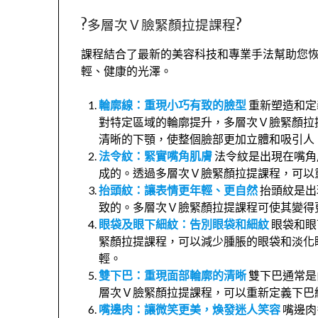
?多層次Ｖ臉緊顏拉提課程?
課程結合了最新的美容科技和專業手法幫助您
輕、健康的光澤。
輪廓線：重現小巧有致的臉型
重新塑造和定
對特定區域的輪廓提升，多層次Ｖ臉緊顏拉
清晰的下顎，使整個臉部更加立體和吸引人
法令紋：緊實嘴角肌膚
法令紋是出現在嘴角
成的。透過多層次Ｖ臉緊顏拉提課程，可以
抬頭紋：讓表情更年輕、更自然
抬頭紋是出
致的。多層次Ｖ臉緊顏拉提課程可使其變得
眼袋及眼下細紋：告別眼袋和細紋
眼袋和眼
緊顏拉提課程，可以減少腫脹的眼袋和淡化
輕。
雙下巴：重現面部輪廓的清晰
雙下巴通常是
層次Ｖ臉緊顏拉提課程，可以重新定義下巴
嘴邊肉：讓微笑更美，煥發迷人笑容
嘴邊肉