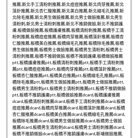
推薦,新北手工清粉刺推薦,新北痘痘推薦,新北肉芽推薦,新北
藻針推薦,新北杏仁酸推薦,新北美白推薦,新北縮毛孔推薦,新
北除毛推薦,新北男生做臉推薦,新北男士做臉推薦,新北男生
清粉刺,新北男士清粉刺推薦,新北不推銷做臉,新北不推銷護
膚,板橋做臉推薦,板橋護膚推薦,板橋清粉刺推薦,板橋手工清
粉刺推薦,板橋痘痘推薦,板橋肉芽推薦,板橋藻針推薦,板橋杏
仁酸推薦,板橋美白推薦,板橋縮毛孔推薦,板橋除毛推薦,板橋
男生做臉推薦,板橋男士做臉推薦,板橋男生清粉刺,板橋男士
清粉刺推薦,板橋不推銷做臉,板橋不推銷護膚,板橋做臉推薦
ptt,板橋護膚推薦ptt,板橋清粉刺推薦ptt,板橋手工清粉刺推
薦ptt,板橋痘痘推薦ptt,板橋肉芽推薦ptt,板橋藻針推薦ptt,
板橋杏仁酸推薦ptt,板橋美白推薦ptt,板橋縮毛孔推薦ptt,板
橋除毛推薦ptt,板橋男生做臉推薦ptt,板橋男士做臉推薦ptt,
板橋男生清粉刺ptt,板橋男士清粉刺推薦ptt,板橋不推銷做臉
ptt,板橋不推銷護膚ptt,板橋做臉推薦dcard,板橋護膚推薦
dcard,板橋清粉刺推薦dcard,板橋手工清粉刺推薦dcard,板橋
痘痘推薦dcard,板橋肉芽推薦dcard,板橋藻針推薦dcard,板橋
杏仁酸推薦dcard,板橋美白推薦dcard,板橋縮毛孔推薦dcard,
板橋除毛推薦dcard,板橋男生做臉推薦dcard,板橋男士做臉
推薦dcard,板橋男生清粉刺dcard,板橋男士清粉刺推薦dcard,
板橋不推銷做臉dcard,板橋不推銷護膚dcard,新埔做臉推薦,