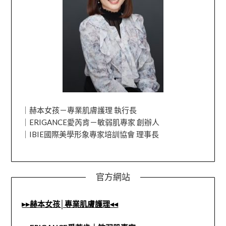
｜赫本女孩－專業肌膚護理 執行長
｜ERIGANCE愛芮肯－敏弱肌專家 創辦人
｜IBIE國際美學形象專家培訓協會 理事長
官方網站
▸▸赫本女孩│專業肌膚護理◂◂