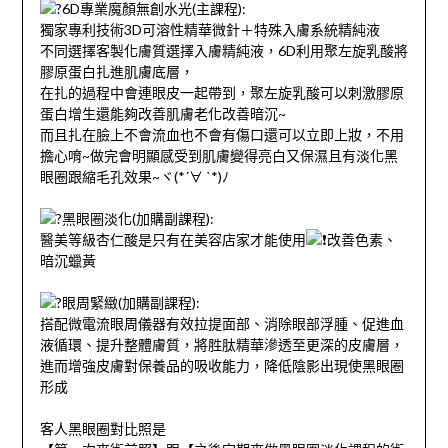
6D專業魔顏無創水光(主課程):
獨家專利技術3D可溶性精華微針＋特殊入膚系統精純液
不同選擇客製化膚質選擇入膚精純液，6D利用聚左旋乳酸將
膠原蛋白扎進肌膚底層，
在扎的過程中會連眼皮一起帶到，聚左旋乳酸可以刺激膠原
蛋白增生還能夠改善肌膚老化改善暗沉~
而且扎在臉上不會流血也不會有傷口還可以立即上妝，不用
擔心唷~做完會明顯感受到肌膚變得亮白又保濕且有淡化黑
眼圈跟縮毛孔效果~ヾ(*´∀ ˋ*)ﾉ
黑眼圈淡化(加購副課程):
醫美等級杏仁酸是只有在美容店家才能使用
改善色素、
暗沉蠟黃
眼周緊緻(加購副課程):
搭配微電流眼周儀器有效拉提面部、消除眼部浮腫、促進血
液循環、提升整體膚質，將胜肽精華滲透至更深的皮膚層，
進而增強皮膚對保養品的吸收能力，降低陰影出現使黑眼圈
形成
客人黑眼圈對比照是