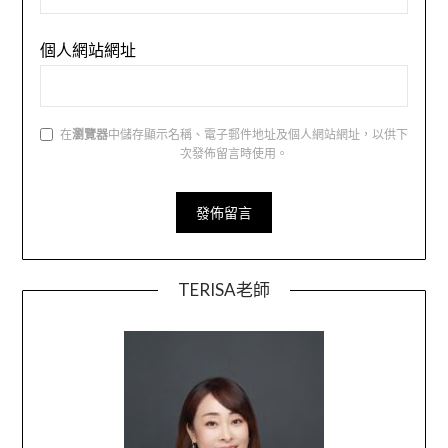
個人網站網址
在
瀏覽器
中儲存顯示名稱、電子郵件地址及個人網站網址，以供下
次發佈留言時使用。
TERISA老師