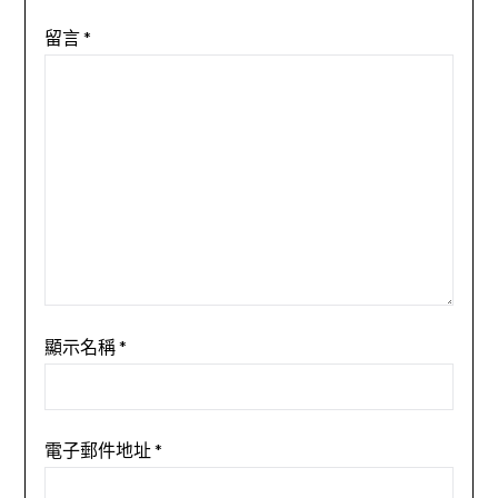
留言
*
顯示名稱
*
電子郵件地址
*