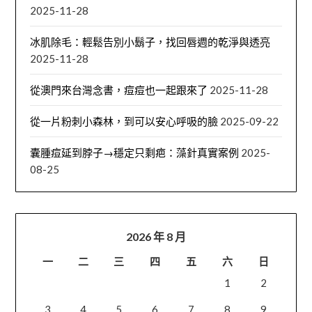
2025-11-28
冰肌除毛：輕鬆告別小鬍子，找回唇週的乾淨與透亮
2025-11-28
從澳門來台灣念書，痘痘也一起跟來了
2025-11-28
從一片粉刺小森林，到可以安心呼吸的臉
2025-09-22
囊腫痘延到脖子→穩定只剩疤：藻針真實案例
2025-
08-25
2026 年 8 月
一
二
三
四
五
六
日
1
2
3
4
5
6
7
8
9