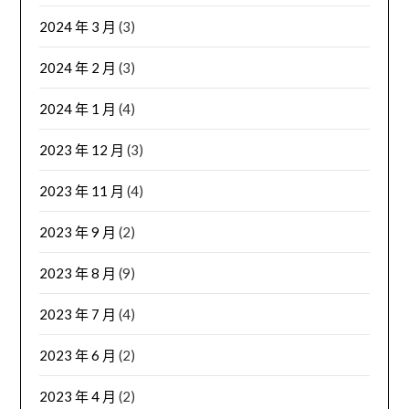
2024 年 3 月
(3)
2024 年 2 月
(3)
2024 年 1 月
(4)
2023 年 12 月
(3)
2023 年 11 月
(4)
2023 年 9 月
(2)
2023 年 8 月
(9)
2023 年 7 月
(4)
2023 年 6 月
(2)
2023 年 4 月
(2)