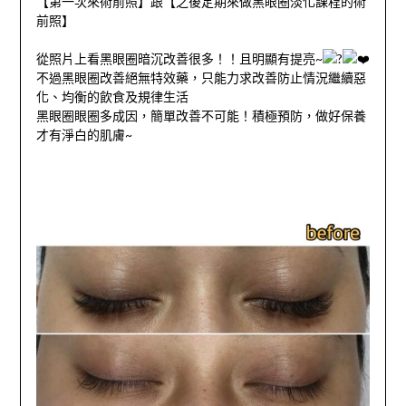
【第一次來術前照】跟【之後定期來做黑眼圈淡化課程的術
前照】
從照片上看黑眼圈暗沉改善很多！！且明顯有提亮~
不過黑眼圈改善絕無特效藥，只能力求改善防止情況繼續惡
化、均衡的飲食及規律生活
黑眼圈眼圈多成因，簡單改善不可能！積極預防，做好保養
才有淨白的肌膚~