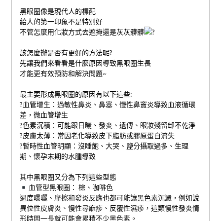
黑眼圈像是現代人的標配
給人的第一印象不是特別好
不管怎麼用化妝方式去遮掩還是灰灰髒髒
該怎麼辦是否有更好的方法呢?
先讓我們來看看是什麼原因導致黑眼圈生長
才能更有效預防和解決問題~
最主要形成黑眼圈的原因有以下這些:
?血管增生：過敏性鼻炎、鼻塞、慢性鼻竇炎導致血液循環
差，微血管增生
?色素沉積：可能跟日曬、發炎、遺傳、眼妝殘留卸不乾淨
?皮膚太薄：常因老化導致皮下脂肪或膠原蛋白流失
?暫時性血管明顯：沒睡飽、大哭、鹽分攝取過多、生理
期、懷孕末期的水腫導致
其中黑眼圈又分為下列這些型態
血管型黑眼圈： 棕、咖啡色
過度曝曬、摩擦和發炎反應也都可能讓黑色素沉澱，例如說
異位性皮膚炎、慢性尋麻疹、反覆性濕疹，這類慢性發炎情
形時間一長就可能會累積不少黑色素。