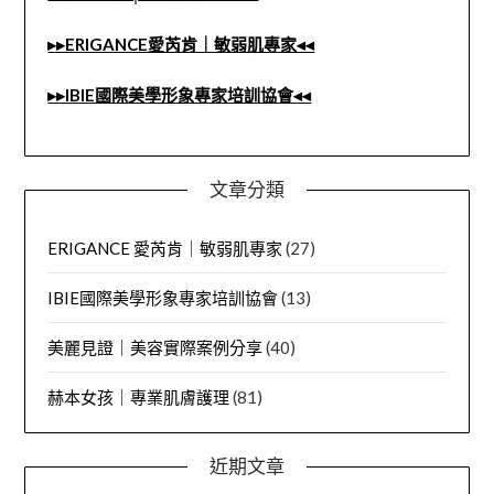
▸▸ERIGANCE愛芮肯｜敏弱肌專家◂◂
▸▸IBIE國際美學形象專家培訓協會◂◂
文章分類
ERIGANCE 愛芮肯｜敏弱肌專家
(27)
IBIE國際美學形象專家培訓協會
(13)
美麗見證｜美容實際案例分享
(40)
赫本女孩｜專業肌膚護理
(81)
近期文章