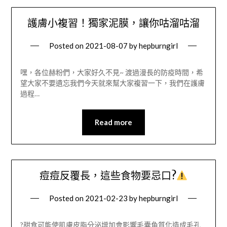
護膚小複習！獨家泥膜，讓你咕溜咕溜
Posted on
2021-08-07
by
hepburngirl
嘿，各位赫粉們，大家好久不見~ 渡過漫長的防疫時間，希
望大家不要遺忘我們今天就來幫大家複習一下，我們在護膚
過程…
Read more
痘痘反覆長，這些食物要忌口?
Posted on
2021-02-23
by
hepburngirl
?甜食可能使肌膚皮脂分泌增加會影響毛囊角質化造成毛孔