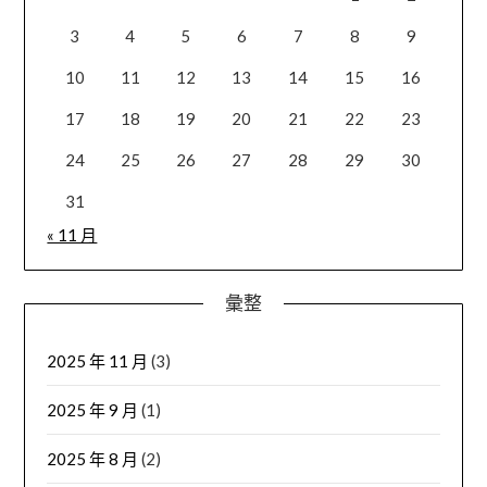
3
4
5
6
7
8
9
10
11
12
13
14
15
16
17
18
19
20
21
22
23
24
25
26
27
28
29
30
31
« 11 月
彙整
2025 年 11 月
(3)
2025 年 9 月
(1)
2025 年 8 月
(2)