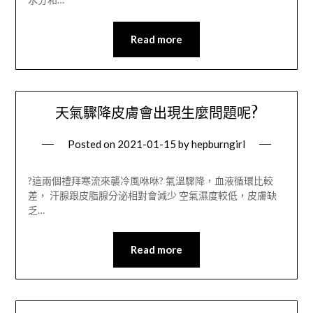
Read more
天氣驟降皮膚會出現生麼問題呢?
Posted on
2021-01-15
by
hepburngirl
?這兩個禮拜寒流來襲冷風咻咻? 氣溫驟降，血液循環比較
差， 汗腺跟皮脂腺分泌相對會減少 空氣濕度較低，皮膚缺
乏…
Read more