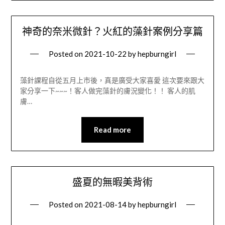
神奇的奈米微針？火紅的藻針案例分享篇
Posted on
2021-10-22
by
hepburngirl
藻針課程自從五月上市後，真是廣受大家喜愛 這次要來跟大
家分享一下~~~！客人做完藻針的膚況變化！！ 客人的肌
膚…
Read more
盛夏的無暇美背術
Posted on
2021-08-14
by
hepburngirl