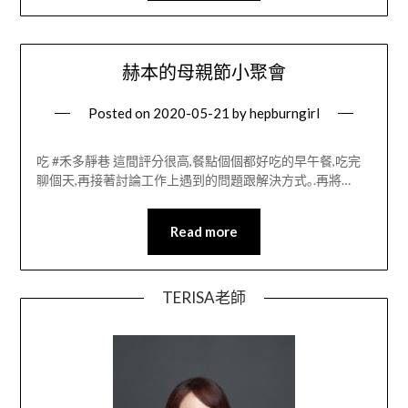
赫本的母親節小聚會
Posted on
2020-05-21
by
hepburngirl
吃 #禾多靜巷 這間評分很高,餐點個個都好吃的早午餐,吃完
聊個天,再接著討論工作上遇到的問題跟解決方式｡.再將…
Read more
TERISA老師