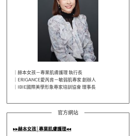
｜赫本女孩－專業肌膚護理 執行長
｜ERIGANCE愛芮肯－敏弱肌專家 創辦人
｜IBIE國際美學形象專家培訓協會 理事長
官方網站
▸▸赫本女孩│專業肌膚護理◂◂