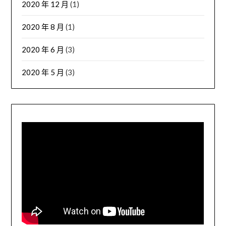
2020 年 12 月
(1)
2020 年 8 月
(1)
2020 年 6 月
(3)
2020 年 5 月
(3)