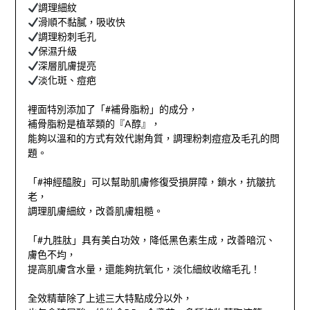
調理細紋
滑順不黏膩，吸收快
調理粉刺毛孔
保濕升級
深層肌膚提亮
淡化斑、痘疤
裡面特別添加了「#補骨脂粉」的成分，
補骨脂粉是植萃類的『A醇』，
能夠以溫和的方式有效代謝角質，調理粉刺痘痘及毛孔的問
題。
「#神經醯胺」可以幫助肌膚修復受損屏障，鎖水，抗皺抗
老，
調理肌膚細紋，改善肌膚粗糙。
「#九胜肽」具有美白功效，降低黑色素生成，改善暗沉、
膚色不均，
提高肌膚含水量，還能夠抗氧化，淡化細紋收縮毛孔！
全效精華除了上述三大特點成分以外，