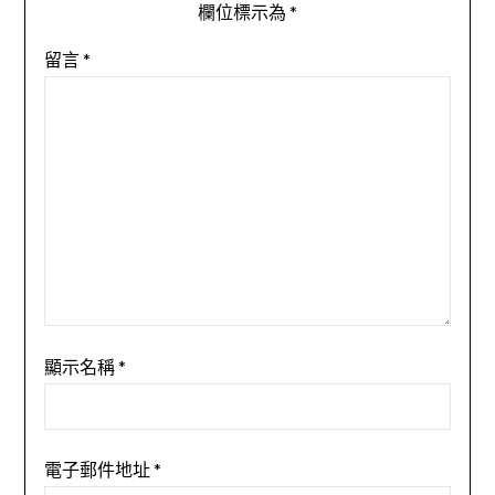
欄位標示為
*
留言
*
顯示名稱
*
電子郵件地址
*