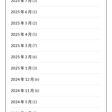
2025 年 7 月
(3)
2025 年 6 月
(1)
2025 年 5 月
(2)
2025 年 4 月
(5)
2025 年 3 月
(7)
2025 年 2 月
(6)
2025 年 1 月
(3)
2024 年 12 月
(6)
2024 年 11 月
(6)
2024 年 5 月
(1)