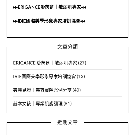
▸▸ERIGANCE愛芮肯｜敏弱肌專家◂◂
▸▸IBIE國際美學形象專家培訓協會◂◂
文章分類
ERIGANCE 愛芮肯｜敏弱肌專家
(27)
IBIE國際美學形象專家培訓協會
(13)
美麗見證｜美容實際案例分享
(40)
赫本女孩｜專業肌膚護理
(81)
近期文章