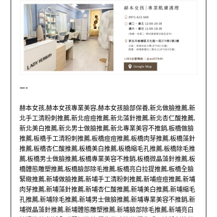
—-
赫本女孩,赫本女孩專業美容,赫本女孩臉部保養,新北做臉推薦,新
北手工清粉刺推薦,新北痘痘推薦,新北藻針推薦,新北杏仁酸推薦,
新北美白推薦,新北男士做臉推薦,新北專業美容不推銷,板橋做臉
推薦,板橋手工清粉刺推薦,板橋痘痘推薦,板橋肉芽推薦,板橋藻針
推薦,板橋杏仁酸推薦,板橋美白推薦,板橋縮毛孔推薦,板橋除毛推
薦,板橋男士做臉推薦,板橋專業美容不推銷,板橋微晶藻針推薦,板
橋體態雕塑推薦,板橋臉部除毛推薦,板橋亮白拉提推薦,板橋全臉
緊緻推薦,新埔做臉推薦,新埔手工清粉刺推薦,新埔痘痘推薦,新埔
肉芽推薦,新埔藻針推薦,新埔杏仁酸推薦,新埔美白推薦,新埔縮毛
孔推薦,新埔除毛推薦,新埔男士做臉推薦,新埔專業美容不推銷,新
埔微晶藻針推薦,新埔體態雕塑推薦,新埔臉部除毛推薦,新埔亮白